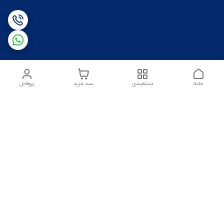
خانه
دسته‌بندی
سبد خرید
پروفایل
شماره تماس
09125172303
آدرس ایمیل
amirsoltanmirahmad60@gmail.com