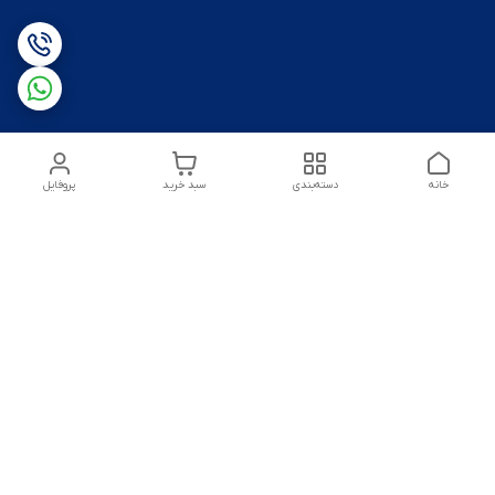
خانه
دسته‌بندی
سبد خرید
پروفایل
شماره تماس
09125172303
آدرس ایمیل
amirsoltanmirahmad60@gmail.com