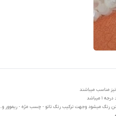
 نیز مناسب میباشند
 رنگ میشود وجهت ترکیب رنگ تاتو - چسب مژه - ریموور و.....