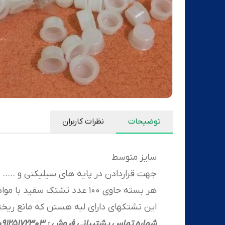
توضیحات
نظرات کاربران
سایز متوسط
جهت قراردادن در پایه های سیلیکنی و .....
هر بسته حاوی 100 عدد تشتک سفید با مواد درجه 1 میباشد
این تشتکهای دارای لبه هستن که مانع ریختن
شماره تماس پشتیبانی فروش : 09125172303