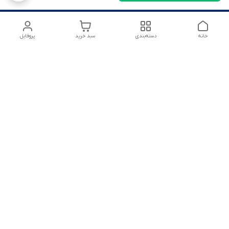
خانه
دسته‌بندی
سبد خرید
پروفایل
شماره تماس
09125172303
آدرس ایمیل
amirsoltanmirahmad60@gmail.com
معرفی فروشگاه