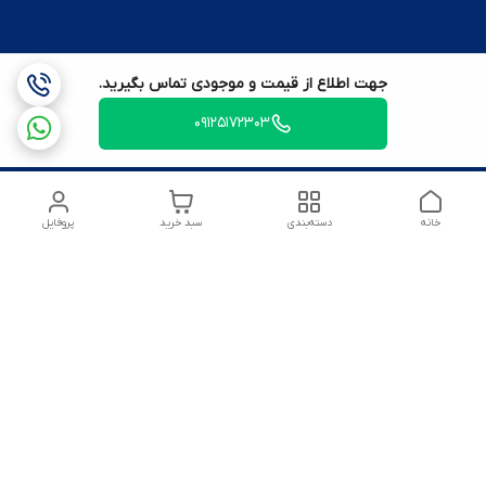
جهت اطلاع از قیمت و موجودی تماس بگیرید.
09125172303
خانه
دسته‌بندی
سبد خرید
پروفایل
شماره تماس
09125172303
آدرس ایمیل
amirsoltanmirahmad60@gmail.com