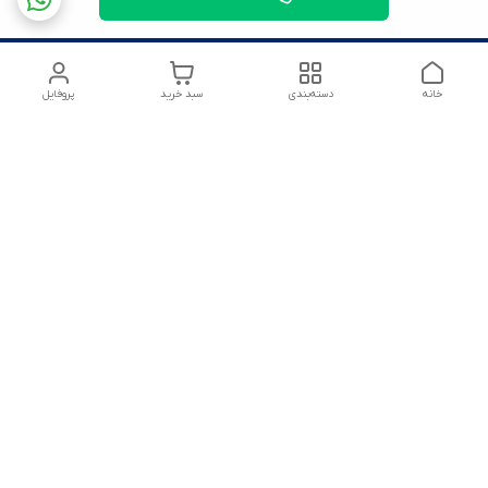
خانه
دسته‌بندی
سبد خرید
پروفایل
شماره تماس
09125172303
آدرس ایمیل
amirsoltanmirahmad60@gmail.com
معرفی فروشگاه