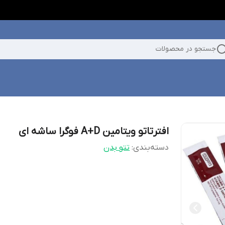
جستجو در محصولات
افترتاتو ویتامین A+D فوگرا ساشه ای
دسته‌بندی
:
تتو بدن