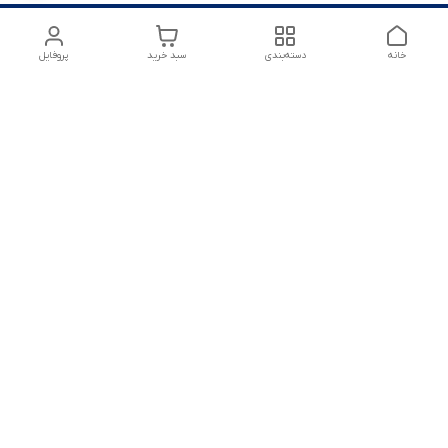
خانه
دسته‌بندی
سبد خرید
پروفایل
شماره تماس
09125172303
آدرس ایمیل
amirsoltanmirahmad60@gmail.com
معرفی فروشگاه