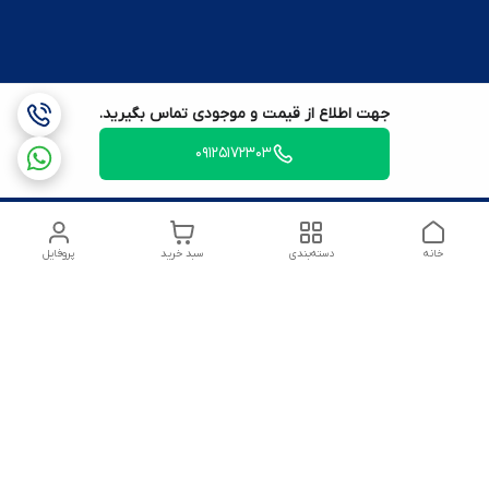
جهت اطلاع از قیمت و موجودی تماس بگیرید.
09125172303
خانه
دسته‌بندی
سبد خرید
پروفایل
شماره تماس
09125172303