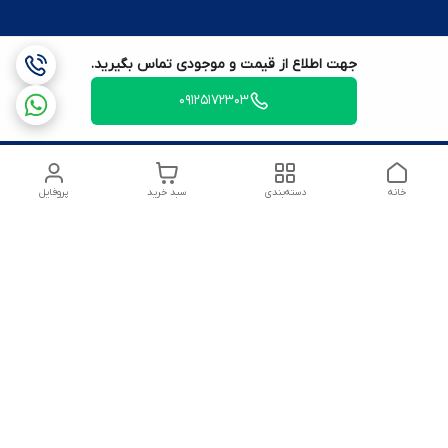
جهت اطلاع از قیمت و موجودی تماس بگیرید.
09125172303
خانه
دسته‌بندی
سبد خرید
پروفایل
شماره تماس
09125172303
آدرس ایمیل
amirsoltanmirahmad60@gmail.com