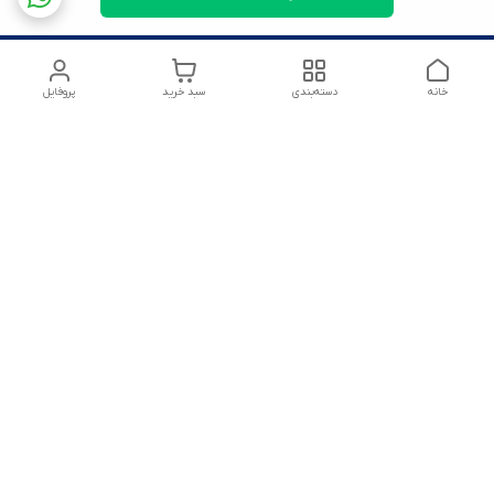
خانه
دسته‌بندی
سبد خرید
پروفایل
شماره تماس
09125172303
آدرس ایمیل
amirsoltanmirahmad60@gmail.com
معرفی فروشگاه