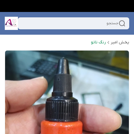
جستجو
پخش امیر
رنگ تاتو