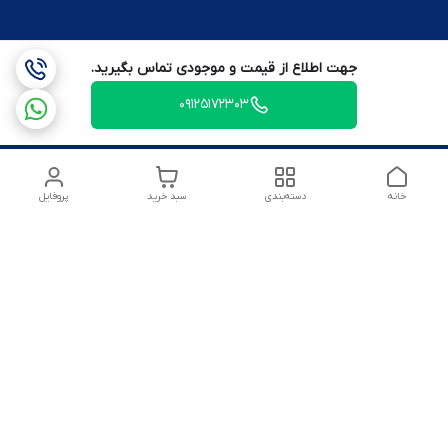
جهت اطلاع از قیمت و موجودی تماس بگیرید.
09125172303
خانه
دسته‌بندی
سبد خرید
پروفایل
شماره تماس
09125172303
آدرس ایمیل
amirsoltanmirahmad60@gmail.com