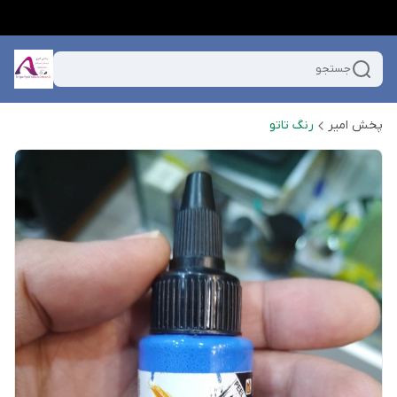
جستجو
پخش امیر
رنگ تاتو