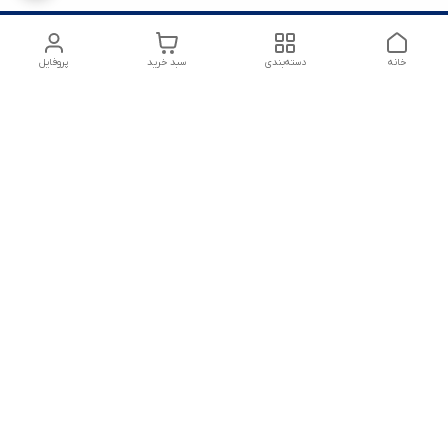
خانه
دسته‌بندی
سبد خرید
پروفایل
شماره تماس
09125172303
آدرس ایمیل
amirsoltanmirahmad60@gmail.com
معرفی فروشگاه