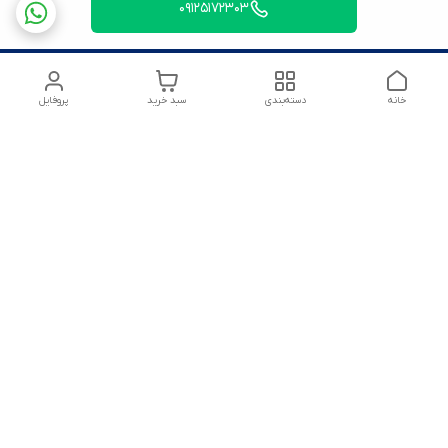
09125172303
خانه
دسته‌بندی
سبد خرید
پروفایل
شماره تماس
09125172303
آدرس ایمیل
amirsoltanmirahmad60@gmail.com