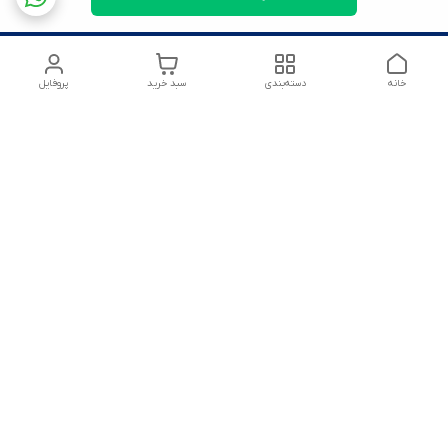
خانه
دسته‌بندی
سبد خرید
پروفایل
شماره تماس
09125172303
آدرس ایمیل
amirsoltanmirahmad60@gmail.com
معرفی فروشگاه