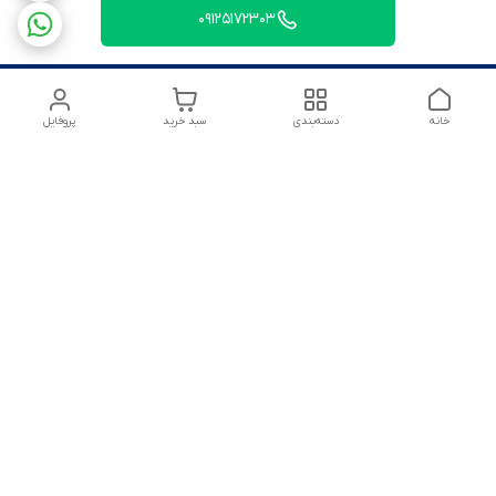
09125172303
خانه
دسته‌بندی
سبد خرید
پروفایل
شماره تماس
09125172303
آدرس ایمیل
amirsoltanmirahmad60@gmail.com